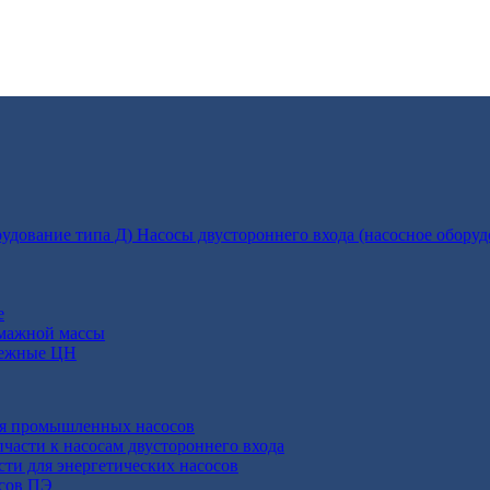
Насосы двустороннего входа (насосное оборуд
е
умажной массы
бежные ЦН
ля промышленных насосов
пчасти к насосам двустороннего входа
сти для энергетических насосов
осов ПЭ