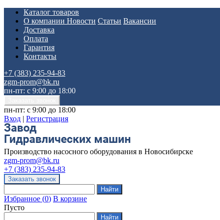
Каталог товаров
О компании
Новости
Статьи
Вакансии
Доставка
Оплата
Гарантия
Контакты
+7 (383) 235-94-83
zgm-prom@bk.ru
пн-пт: с 9:00 до 18:00
пн-пт: с 9:00 до 18:00
Вход
|
Регистрация
Производство насосного оборудования в Новосибирске
zgm-prom@bk.ru
+7 (383) 235-94-83
Избранное
(
0
)
В корзине
Пусто