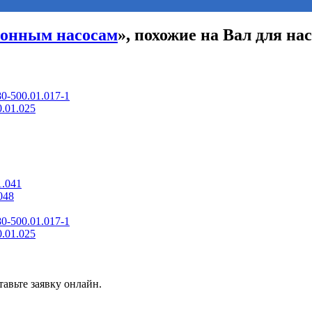
ионным насосам
», похожие на Вал для н
0-500.01.017-1
.01.025
1.041
048
0-500.01.017-1
.01.025
авьте заявку онлайн.