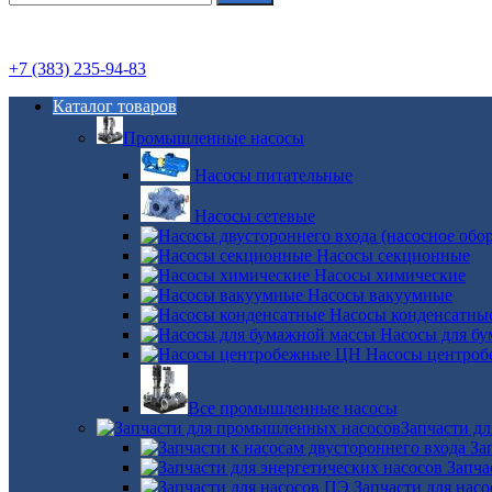
+7 (383) 235-94-83
Каталог товаров
Промышленные насосы
Насосы питательные
Насосы сетевые
Насосы секционные
Насосы химические
Насосы вакуумные
Насосы конденсатны
Насосы для б
Насосы центро
Все промышленные насосы
Запчасти д
За
Запча
Запчасти для нас