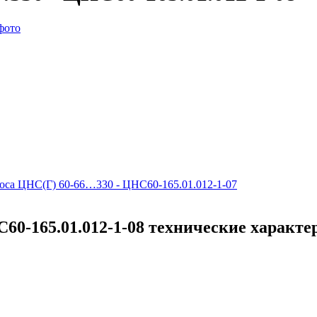
соса ЦНС(Г) 60-66…330 - ЦНС60-165.01.012-1-07
60-165.01.012-1-08 технические характ