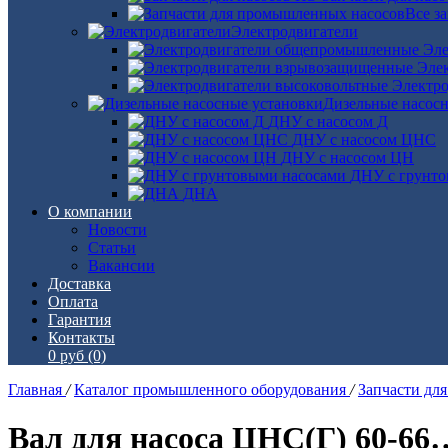
Все з
Электродвигатели
Эле
Эле
Электро
Дизельные насос
ДНУ с насосом Д
ДНУ с насосом ЦНС
ДНУ с насосом ЦН
ДНУ с грунто
ДНА
О компании
Новости
Статьи
Вакансии
Доставка
Оплата
Гарантия
Контакты
0 руб
(0)
Главная
/
Каталог промышленного оборудования
/
Запчасти дл
Вал для насоса ЦНС(Г) 60-66…