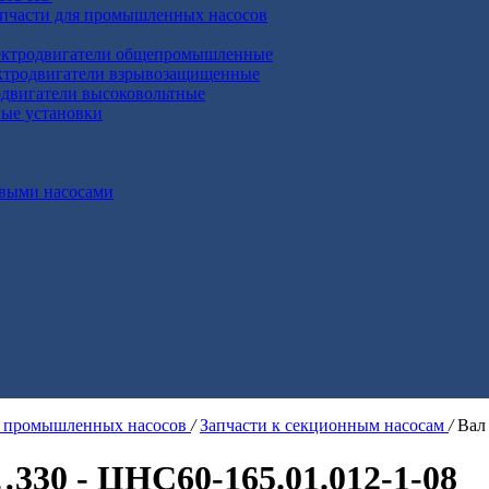
апчасти для промышленных насосов
ктродвигатели общепромышленные
ктродвигатели взрывозащищенные
двигатели высоковольтные
ные установки
выми насосами
я промышленных насосов
/
Запчасти к секционным насосам
/
Вал
330 - ЦНС60-165.01.012-1-08