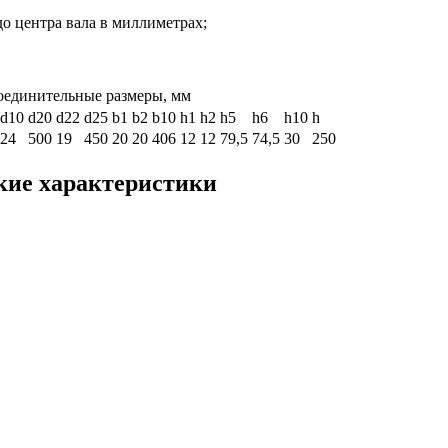
до центра вала в миллиметрах;
оединительные размеры, мм
d10
d20
d22
d25
b1
b2
b10
h1
h2
h5
h6
h10
h
24
500
19
450
20
20
406
12
12
79,5
74,5
30
250
кие характеристики