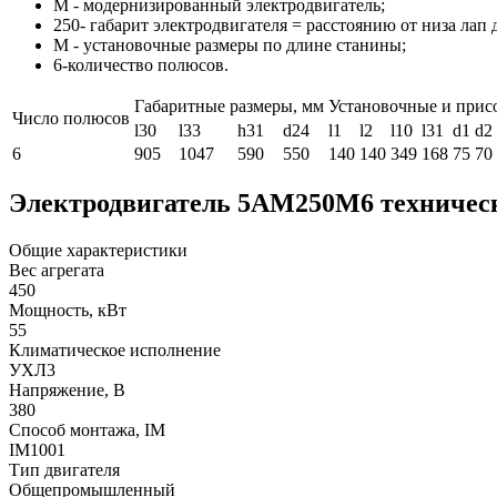
М - модернизированный электродвигатель;
250- габарит электродвигателя = расстоянию от низа лап 
М - установочные размеры по длине станины;
6-количество полюсов.
Габаритные размеры, мм
Установочные и прис
Число полюсов
l30
l33
h31
d24
l1
l2
l10
l31
d1
d2
6
905
1047
590
550
140
140
349
168
75
70
Электродвигатель 5АМ250М6 техничес
Общие характеристики
Вес агрегата
450
Мощность, кВт
55
Климатическое исполнение
УХЛ3
Напряжение, В
380
Способ монтажа, IM
IM1001
Тип двигателя
Общепромышленный