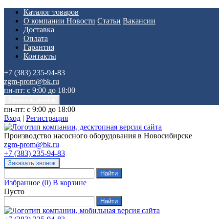
Каталог товаров
О компании
Новости
Статьи
Вакансии
Доставка
Оплата
Гарантия
Контакты
+7 (383) 235-94-83
zgm-prom@bk.ru
пн-пт: с 9:00 до 18:00
пн-пт: с 9:00 до 18:00
Вход
|
Регистрация
Производство насосного оборудования в Новосибирске
zgm-prom@bk.ru
+7 (383) 235-94-83
Избранное
(
0
)
В корзине
Пусто