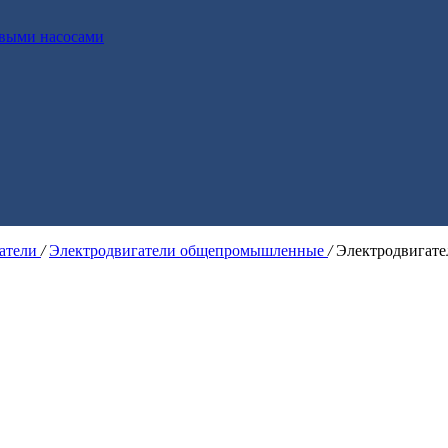
выми насосами
гатели
/
Электродвигатели общепромышленные
/
Электродвигат