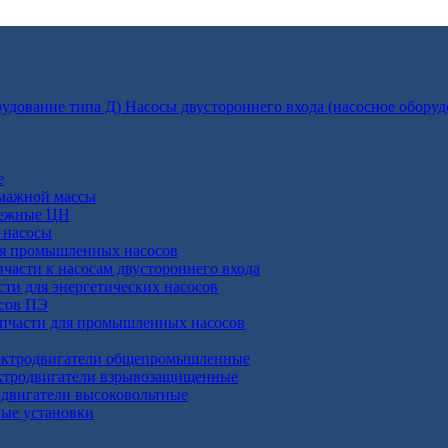
Насосы двустороннего входа (насосное оборуд
е
умажной массы
бежные ЦН
 насосы
ля промышленных насосов
пчасти к насосам двустороннего входа
сти для энергетических насосов
осов ПЭ
апчасти для промышленных насосов
ктродвигатели общепромышленные
ктродвигатели взрывозащищенные
двигатели высоковольтные
ные установки