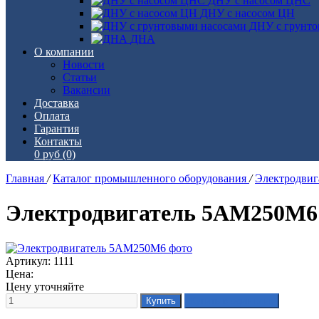
ДНУ с насосом ЦНС
ДНУ с насосом ЦН
ДНУ с грунто
ДНА
О компании
Новости
Статьи
Вакансии
Доставка
Оплата
Гарантия
Контакты
0 руб
(0)
Главная
/
Каталог промышленного оборудования
/
Электродви
Электродвигатель 5АМ250М6
Артикул: 1111
Цена:
Цену уточняйте