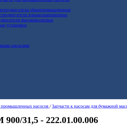
ктродвигатели общепромышленные
ктродвигатели взрывозащищенные
двигатели высоковольтные
ные установки
выми насосами
я промышленных насосов
/
Запчасти к насосам для бумажной ма
900/31,5 - 222.01.00.006