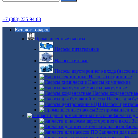
+7 (383) 235-94-83
Каталог товаров
Промышленные насосы
Насосы питательные
Насосы сетевые
Насосы двустороннего входа (насосное
Насосы секционные
Насосы химические
Насосы вакуумные
Насосы конденсатны
Насосы для б
Насосы центро
Все промышленные
Запчасти д
За
Запча
Запчасти для нас
Все з