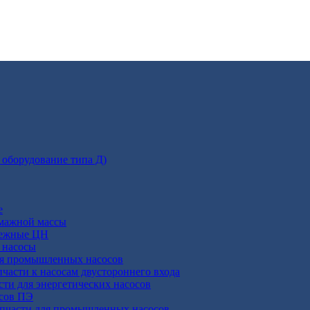
 оборудование типа Д)
е
умажной массы
бежные ЦН
 насосы
ля промышленных насосов
пчасти к насосам двустороннего входа
сти для энергетических насосов
осов ПЭ
апчасти для промышленных насосов