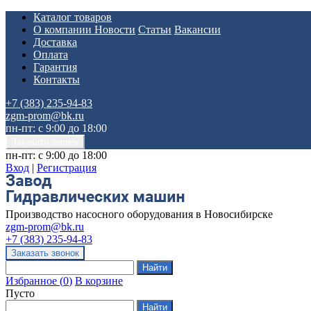
Каталог товаров
О компании
Новости
Статьи
Вакансии
Доставка
Оплата
Гарантия
Контакты
+7 (383) 235-94-83
zgm-prom@bk.ru
пн-пт: с 9:00 до 18:00
пн-пт: с 9:00 до 18:00
Вход
|
Регистрация
Производство насосного оборудования в Новосибирске
zgm-prom@bk.ru
+7 (383) 235-94-83
Избранное
(
0
)
В корзине
Пусто