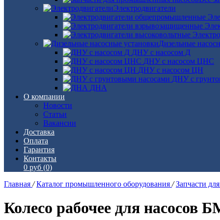
Электродвигатели
Эле
Эле
Электро
Дизельные насос
ДНУ с насосом Д
ДНУ с насосом ЦНС
ДНУ с насосом ЦН
ДНУ с грунто
ДНА
О компании
Новости
Статьи
Вакансии
Доставка
Оплата
Гарантия
Контакты
0 руб
(0)
Главная
/
Каталог промышленного оборудования
/
Запчасти дл
Колесо рабочее для насосов БМ 