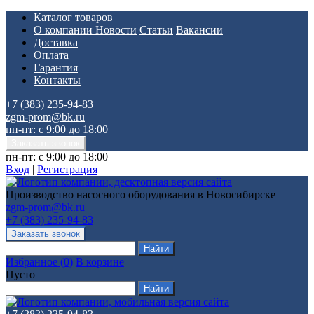
Каталог товаров
О компании
Новости
Статьи
Вакансии
Доставка
Оплата
Гарантия
Контакты
+7 (383) 235-94-83
zgm-prom@bk.ru
пн-пт: с 9:00 до 18:00
пн-пт: с 9:00 до 18:00
Вход
|
Регистрация
Производство насосного оборудования в Новосибирске
zgm-prom@bk.ru
+7 (383) 235-94-83
Избранное
(
0
)
В корзине
Пусто