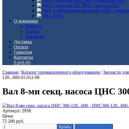
ДНУ с насосом ЦНС
ДНУ с насосом ЦН
ДНУ с грунто
ДНА
О компании
Новости
Статьи
Вакансии
Доставка
Оплата
Гарантия
Контакты
0 руб
(0)
Главная
/
Каталог промышленного оборудования
/
Запчасти дл
120...600.01.012-08
Вал 8-ми секц. насоса ЦНС 300
Артикул: 2958
Цена:
72 200
руб.