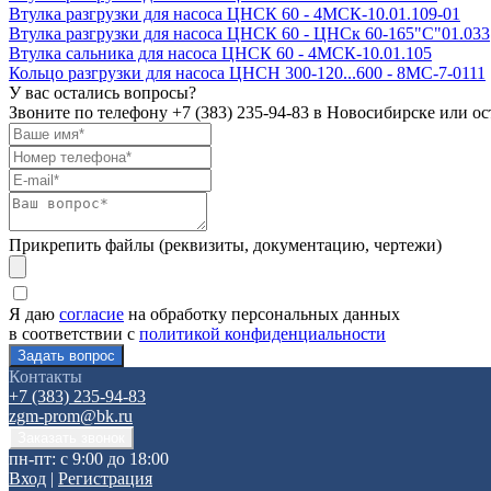
Втулка разгрузки для насоса ЦНСК 60 - 4МСК-10.01.109-01
Втулка разгрузки для насоса ЦНСК 60 - ЦНСк 60-165"С"01.033
Втулка сальника для насоса ЦНСК 60 - 4МСК-10.01.105
Кольцо разгрузки для насоса ЦНСН 300-120...600 - 8МС-7-0111
У вас остались вопросы?
Звоните по телефону
+7 (383) 235-94-83
в Новосибирске или ост
Прикрепить файлы (реквизиты, документацию, чертежи)
Я даю
согласие
на обработку персональных данных
в соответствии с
политикой конфиденциальности
Контакты
+7 (383) 235-94-83
zgm-prom@bk.ru
пн-пт: с 9:00 до 18:00
Вход
|
Регистрация