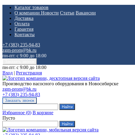
Каталог товаров
О компании
Новости
Статьи
Вакансии
Доставка
Оплата
Гарантия
Контакты
+7 (383) 235-94-83
zgm-prom@bk.ru
пн-пт: с 9:00 до 18:00
пн-пт: с 9:00 до 18:00
Вход
|
Регистрация
Производство насосного оборудования в Новосибирске
zgm-prom@bk.ru
+7 (383) 235-94-83
Избранное
(
0
)
В корзине
Пусто