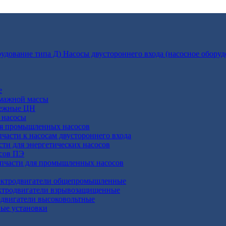
Насосы двустороннего входа (насосное оборуд
е
умажной массы
бежные ЦН
 насосы
ля промышленных насосов
пчасти к насосам двустороннего входа
сти для энергетических насосов
осов ПЭ
апчасти для промышленных насосов
ктродвигатели общепромышленные
ктродвигатели взрывозащищенные
двигатели высоковольтные
ные установки